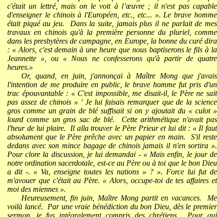
c'était un lettré, mais on le voit à l’œuvre ; il n'est pas capable
d'enseigner le chinois à l'Européen, etc., etc... ». Le brave homme
était piqué au jeu.
Dans la suite, jamais plus il ne parlait de me
travaux en chinois qu'à la première personne du pluriel, comme
dans les presbytères de campagne, en Europe, la bonne du curé dira
: « Alors, c'est demain à une heure que nous baptiserons le fils à la
Jeannette », ou « Nous ne confesserons qu'à partir de quatre
heures.»
Or, quand, en juin, j'annonçai à Maître Mong que j'avais
l'intention de me produire en public, le brave homme fut pris d'un
trac épouvantable : « C'est impossible, me disait-il, le Père ne sait
pas assez de chinois » ' Je lui faisais remarquer que de la science
gros comme un grain de blé suffisait si on y ajoutait du « culot »
lourd comme un gros sac de blé.
Cette arithmétique n'avait pa
l'heur de lui plaire.
Il alla trouver le Père Prieur et lui dit : « Il fau
absolument que le Père prêche avec un papier en main.
S'il reste
dedans avec son mince bagage de chinois jamais il n'en sortira ».
Pour clore la discussion, je lui demandai - « Mais enfin, le jour de
notre ordination sacerdotale, est-ce au Père ou à toi que le bon Dieu
a dit -. « Va, enseigne toutes les nations » ? ». Force lui fut de
m'avouer que c'était au Père. « Alors, occupe-toi de tes affaires et
moi des miennes ».
Heureusement, fin juin, Maître Mong partit en vacances.
M
voilà lancé.
Par une vraie bénédiction du bon Dieu, dès le premie
sermon, je fus intégralement compris des chrétiens.
Pour qui