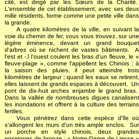
cité, est dirigé par les Sœurs de la Charité.
L'ensemble de cet établissement, avec ses deux
mille résidents, forme comme une petite ville dans
la grande.
A quatre kilomètres de la ville, en suivant la
voie du chemin de fer, vous vous trouvez, sur une
légère éminence, devant un grand bouquet
d'arbres où se nichent de vastes bâtiments.
A
l'est et -.l l'ouest coulent les bras d'un fleuve, le «
fleuve-plage », comme l'appellent les Chinois ; à
la saison des pluies, il peut atteindre trois
kilomètres de largeur ; quand les eaux se retirent,
elles laissent de grands espaces à découvert.
Un
pont de dix-huit arches enjambe le grand bras.
Dans la vallée de nombreuses digues canalisent
les inondations et offrent à Ia culture des terrains
fertiles.
Vous pénétrez dans cette espèce d'île où
s'allongent les murs d'un très ample enclos.
Sur
un porche en style chinois, deux grandes
enseignes de bronze : « Notre-Dame de Liesse »