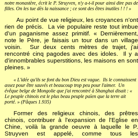
notre monastère, écrit le P. Struyven, n'y a-t-il pour ainsi dire pas de
filles. On les tue dès la naissance ; ce sont des êtres inutiles ! ! ! »
Au point de vue religieux, les croyances n'ont
rien de précis.
La vie populaire reste tout imbu
d'un paganisme assez primitif. « Dernièrement,
note le Père, je faisais un tour dans un village
voisin.
Sur deux cents mètres de trajet, j'ai
rencontré cinq pagodes avec des idoles.
Il y 
d'innombrables superstitions, les maisons en sont
pleines. »
« L'idée qu'ils se font du bon Dieu est vague.
Ils le connaissent
assez pour être sauvés et beaucoup trop peu pour l'aimer.
Un
évêque belge de Mongolie que j'ai rencontré à Shanghai disait : «
Le peuple chinois est le plus beau peuple païen que la terre ait
porté. » (Pâques 1.935)
Former des religieux chinois, des prêtres
chinois, contribuer à l'expansion de l'Eglise en
Chine, voilà la grande oeuvre à laquelle le P.
Struyven est appelé, comme tous les