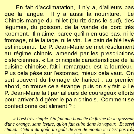
En fait d’acclimatation, il n'y a, d'ailleurs pas
que la langue.
Il y a aussi Ia nourriture.
L
Chinois mange du millet (du riz dans le sud), des
légumes, du poisson, de la viande de porc très
rarement.
Il n'aime, parce qu'il n'en use pas, ni l
fromage, ni le laitage, ni le vin.
Le pain de blé lev
est inconnu.
Le P. Jean-Marie se met résolument
au régime chinois, amendé par les prescriptions
cisterciennes. « La principale caractéristique de la
cuisine chinoise, fait-il remarquer, est la lourdeur.
Plus cela pèse sur l'estomac, mieux cela vaut.
O
sert souvent du fromage de haricot ; au premier
abord, on trouve cela étrange, puis on s'y fait. » Le
P. Jean-Marie fait par ailleurs de courageux efforts
pour arriver à digérer le pain chinois.
Comment s
confectionne cet aliment ? :
« C'est très simple. On fait une boulette de farine de la grosseur
d'une orange, sans levure, qu'on fait cuire dans la vapeur.
Et serv
chaud.
Cela a du goût, un goût de son de moulin ici n'est pas trè