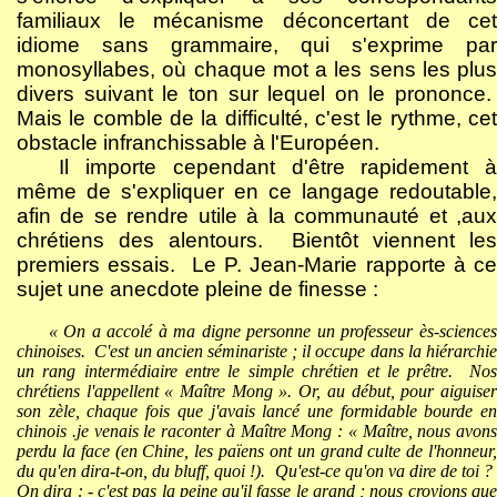
familiaux le mécanisme déconcertant de cet
idiome sans grammaire, qui s'exprime par
monosyllabes, où chaque mot a les sens les plus
divers suivant le ton sur lequel on le prononce.
Mais le comble de la difficulté, c'est le rythme, cet
obstacle infranchissable à l'Européen.
Il importe cependant d'être rapidement à
même de s'expliquer en ce langage redoutable,
afin de se rendre utile à la communauté et ,aux
chrétiens des alentours.
Bientôt viennent les
premiers essais.
Le P. Jean-Marie rapporte à ce
sujet une anecdote pleine de finesse :
« On a accolé à ma digne personne un professeur ès-sciences
chinoises.
C'est un ancien séminariste ; il occupe dans la hiérarchi
un rang intermédiaire entre le simple chrétien et le prêtre.
No
chrétiens l'appellent « Maître Mong ». Or, au début, pour aiguiser
son zèle, chaque fois que j'avais lancé une formidable bourde en
chinois .je venais le raconter à Maître Mong : « Maître, nous avons
perdu la face (en Chine, les païens ont un grand culte de l'honneur,
du qu'en dira-t-on, du bluff, quoi !).
Qu'est-ce qu'on va dire de toi ?
On dira : - c'est pas la peine qu'il fasse le grand ; nous croyions que