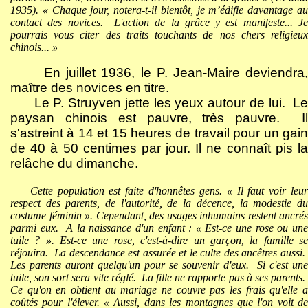
1935). « Chaque jour, notera-t-il bientôt, je m’édifie davantage au
contact des novices.
L'action de la grâce y est manifeste... J
pourrais vous citer des traits touchants de nos chers religieux
chinois... »
En juillet 1936, le P. Jean-Maire deviendra,
maître des novices en titre.
Le P. Struyven jette les yeux autour de lui.
Le
paysan chinois est pauvre, très pauvre.
I
s'astreint à 14 et 15 heures de travail pour un gain
de 40 à 50 centimes par jour. Il ne connaît pis la
relâche du dimanche.
Cette population est faite d'honnêtes gens. « Il faut voir leur
respect des parents, de l'autorité, de la décence, la modestie du
costume féminin ». Cependant, des usages inhumains restent ancrés
parmi eux.
A la naissance d'un enfant : « Est-ce une rose ou un
tuile ? ». Est-ce une rose, c'est-à-dire un garçon, la famille se
réjouira.
La descendance est assurée et le culte des ancêtres aussi.
Les parents auront quelqu'un pour se souvenir d'eux.
Si c'est une
tuile, son sort sera vite réglé.
La fille ne rapporte pas à ses parents.
Ce qu'on en obtient au mariage ne couvre pas les frais qu'elle a
coûtés pour l'élever. « Aussi, dans les montagnes que l'on voit de