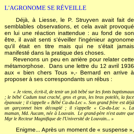
L'AGRONOME SE RÉVEILLE
Déjà, à Liesse, le P. Struyven avait fait de
semblables observations, et cela avait provoqué
en lui une réaction inattendue : au fond de son
être, il avait senti s'éveiller l'ingénieur agronome
qu'il était en titre mais qui ne s'était jamais
manifesté dans la pratique des choses.
Revenons un peu en arrière pour relater cette
métamorphose.
Dans une lettre du 12 avril 1936
aux « bien chers Tous »,- Bernard en arrive à
proposer à ses correspondants un rébus :
« Je viens, écrit-il, de tenir un joli bébé sur les fonts baptismaux
; le bébé Cadum tout craché, gros et gras, les bras potelés, la face
épanouie ; il s'appelle « Bébé Ca-du-Lec ». Son grand frère est déjà
un garçonnet bien découplé ; il s'appelle « Ca-du-Lac ». La
maman, Md. Aucam, née à Louvain.
Le grand-père n'est autre qu
Mgr le Recteur Magnifique de l'Université de Louvain... »
Enigme... Après un moment de « suspense »,