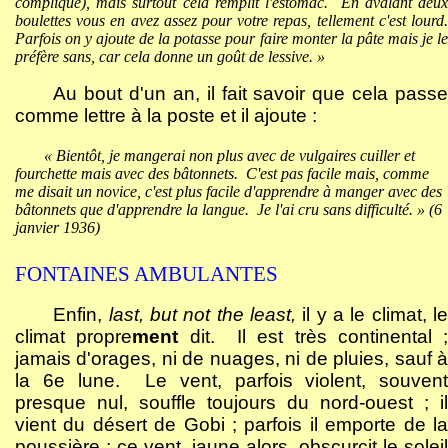
compliqué), mais surtout cela remplit l'estomac.
En avalant deu
boulettes vous en avez assez pour votre repas, tellement c'est lourd.
Parfois on y ajoute de la potasse pour faire monter la pâte mais je le
préfère sans, car cela donne un goût de lessive. »
Au bout d'un an, il fait savoir que cela passe
comme lettre à la poste et il ajoute :
« Bientôt, je mangerai non plus avec de vulgaires cuiller et
fourchette mais avec des bâtonnets.
C'est pas facile mais, comme
me disait un novice, c'est plus facile d'apprendre à manger avec des
bâtonnets que d'apprendre la langue.
Je l'ai cru sans difficulté. » (6
janvier 1936)
FONTAINES AMBULANTES
Enfin,
last, but not the least,
il y a le climat, le
climat propre
ment
dit.
Il est très continental ;
jamais d'orages, ni de nuages, ni de pluies, sauf à
la 6e lune.
Le vent, parfois violent, souvent
presque nul, souffle toujours du nord-ouest ; il
vient du désert de Gobi ; parfois il emporte de la
poussière ; ce vent, jaune alors, obscurcit le soleil