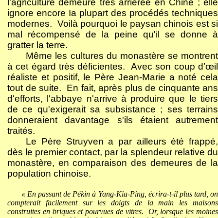
l'agriculture demeure très arriérée en Chine ; elle
ignore encore Ia plupart des procédés techniques
modernes.
Voilà pourquoi le paysan chinois est si
mal récompensé de la peine qu'il se donne à
gratter la terre.
Même les cultures du monastère se montrent
à cet égard très déficientes.
Avec son coup d’œi
réaliste et positif, le Père Jean-Marie a noté cela
tout de suite.
En fait, après plus de cinquante ans
d'efforts, l'abbaye n'arrive à produire que le tiers
de ce qu'exigerait sa subsistance ; ses terrains
donneraient davantage s'ils étaient autrement
traités.
Le Père Struyven a par ailleurs été frappé,
dès le premier contact, par la splendeur relative du
monastère, en comparaison des demeures de la
population chinoise.
« En passant de Pékin à Yang-Kia-Ping, écrira-t-il plus tard, on
compterait facilement sur les doigts de la main les maisons
construites en briques et pourvues de vitres.
Or, lorsque les moine