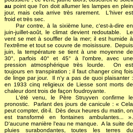
au
point que l'on doit allumer les lampes en plei
jour, mais cela arrive très rarement.
L'hiver est
froid et très sec.
Par contre, à la sixième lune, c'est-à-dire en
juin-juillet-août, le climat devient redoutable.
L
vent se met à souffler de la mer; il est humide à
l'extrême et tout se couvre de moisissure.
Depuis
juin, la température se tient à une moyenne de
30°, parfois 40° et 45° à l'ombre, avec une
pression atmosphérique très lourde.
On est
toujours en transpiration ; il faut changer cinq fois
de linge par jour.
Il n'y a pas de quoi plaisanter :
en 1933 cinq religieux de Liesse sont morts de
chaleur dont trois de façon foudroyante.
L'été venu, le Père Struyven confirme le
pronostic.
Parlant des jours de canicule : « Cel
peut compter, dit-il.
Dès deux heures du matin, o
est transformé en fontaines ambulantes... ».
D'aucune manière l'eau ne manque.
A la suite d
pluies surabondantes, toutes les terres du