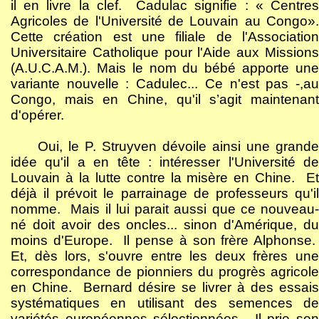
il en livre la clef.
Cadulac signifie : « Centre
Agricoles de l'Université de Louvain au Congo».
Cette création est une filiale de l'Association
Universitaire Catholique pour l'Aide aux Missions
(A.U.C.A.M.). Mais le nom du bébé apporte une
variante nouvelle : Cadulec... Ce n'est pas -,au
Congo, mais en Chine, qu'il s’agit maintenant
d'opérer.
Oui, le P. Struyven dévoile ainsi une grande
idée qu'il a en tête : intéresser l'Université de
Louvain à la lutte contre la misère en Chine.
E
déjà il prévoit le parrainage de professeurs qu'il
nomme.
Mais il lui parait aussi que ce nouveau
né doit avoir des oncles... sinon d'Amérique, du
moins d'Europe.
Il pense à son frère Alphonse.
Et, dès lors, s'ouvre entre les deux frères une
correspondance de pionniers du progrès agricole
en Chine.
Bernard désire se livrer à des essais
systématiques en utilisant des semences de
variétés européennes sélectionnées.
Il prie so