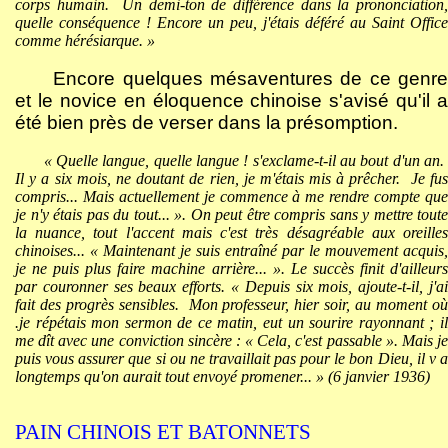
corps humain.
Un demi-ton de différence dans la prononciation
quelle conséquence ! Encore un peu, j'étais déféré au Saint Office
comme hérésiarque. »
Encore quelques mésaventures de ce genre
et le novice en éloquence chinoise s'avisé qu'il a
été bien près de verser dans la présomption.
« Quelle langue, quelle langue ! s'exclame-t-il au bout d'un an.
Il y a six mois, ne doutant de rien, je m'étais mis à prêcher.
Je fus
compris... Mais actuellement je commence à me rendre compte que
je n'y étais pas du tout... ». On peut être compris sans y mettre toute
la nuance, tout l'accent mais c'est très désagréable aux oreilles
chinoises... « Maintenant je suis entraîné par le mouvement acquis,
je ne puis plus faire machine arrière... ». Le succès finit d'ailleurs
par couronner ses beaux efforts. « Depuis six mois, ajoute-t-il, j'ai
fait des progrès sensibles.
Mon professeur, hier soir, au moment o
.je répétais mon sermon de ce matin, eut un sourire rayonnant ; il
me dît avec une conviction sincère : « Cela, c'est passable ». Mais je
puis vous assurer que si ou ne travaillait pas pour le bon Dieu, il v a
longtemps qu'on aurait tout envoyé promener... » (6 janvier 1936)
PAIN CHINOIS ET BATONNETS