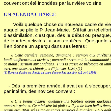
couvent ont été inondées par la rivière voisine.
UN AGENDA CHARGÉ
Voilà quelque chose du nouveau cadre de vie
auquel se plie le P. Jean-Marie.
S'il fait un tel effort
d'assimilation, c'est que, dès le début ou presque,
de lourdes activités lui sont confiées.
Quelquefoi
il en donne un aperçu dans ses lettres :
« Cette dernière, semaine, dimanche : sermon aux chrétiens
lundi conférence aux novices ; mercredi : sermon à la communauté ;
ce matin : sermon aux chrétiens.
Puis la classe de théologie en lati
avec anecdotes en chinois,.. » (6 janvier 1936) (1)
(1) Il prêche dix fois en chinois au cours d'une même semaine
(12 avril 1936).
- Dès la première année, il avait eu à s'occuper.
par intérim, des novices convers :
« Une bonne dizaine, quelques-uns baptisés depuis quelques
années à peine ». Ce ministère lui plaît : « Il y a de bien belles âmes
parmi eux, dit-il, très simples et très sensibles à la grâce. » (15 août