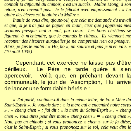
connaît la difficulté du chinois, c'est un succès.
Maître Mong, à so
retour, n'en revenait pas.
Je le félicitai avec empressement : « La
gloire des élèves est la gloire du Maître ».
Inutile de vous dire, ajoute-t-il, que cela me demande du travail
et que, si je n'ai pas de papier en main, c'est que j'apprends mes
sermons presque mot à mot, par cœur.
Les bons chrétiens s
figurent, à m'entendre, que je connais le chinois.
Ils viennent m
raconter des histoires auxquelles je ne comprends rien ou presque.
Alors, je fais le malin : « Ho, ho », un sourire et puis je m'en vais. »
(19 août 1935)
Cependant, cet exercice ne laisse pas d'être
périlleux.
Le Père ne tarde guère à s'en
apercevoir.
Voilà que, en prêchant devant l
communauté, le jour de l'Assomption, il lui arrive
de lancer une formidable hérésie :
« J'ai parlé, continue-t-il dans la même lettre, de la. « Mère du
Saint-Esprit ». Je voulais dire : « la mère qui a engendré notre corps
» : « cheng chen » ; j'ai dit : « la mère du Saint-Esprit » : « cheng
=
chen ». Vous direz peut-être mais « cheng chen »
« cheng chen ».
Non, pas en chinois ; si vous prononcez « chen » sur le fa dièse,
c'est le Saint-Esprit ; si vous prononcez sur le sol, cela veut dire le