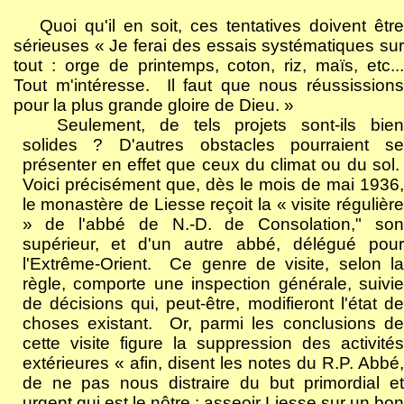
Quoi qu'il en soit, ces tentatives doivent être
sérieuses « Je ferai des essais systématiques sur
tout : orge de printemps, coton, riz, maïs, etc...
Tout m'intéresse.
Il faut que nous réussission
pour la plus grande gloire de Dieu. »
Seulement, de tels projets sont-ils bien
solides ? D'autres obstacles pourraient se
présenter en effet que ceux du climat ou du sol.
Voici précisément que, dès le mois de mai 1936,
le monastère de Liesse reçoit la « visite régulière
» de l'abbé de N.-D. de Consolation," son
supérieur, et d'un autre abbé, délégué pour
l'Extrême-Orient.
Ce genre de visite, selon la
règle, comporte une inspection générale, suivie
de décisions qui, peut-être, modifieront l'état de
choses existant.
Or, parmi les conclusions de
cette visite figure la suppression des activités
extérieures « afin, disent les notes du R.P. Abbé,
de ne pas nous distraire du but primordial et
urgent qui est le nôtre : asseoir Liesse sur un bon