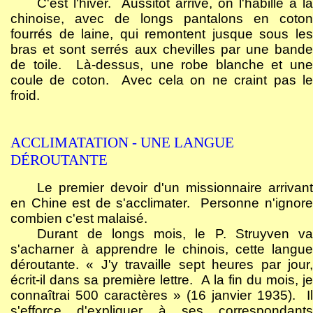
C'est l'hiver.
Aussitôt arrivé, on l'habille à l
chinoise, avec de longs pantalons en coton
fourrés de laine, qui remontent jusque sous les
bras et sont serrés aux chevilles par une bande
de toile.
Là-dessus, une robe blanche et une
coule de coton.
Avec cela on ne craint pas l
froid.
ACCLIMATATION - UNE LANGUE
DÉROUTANTE
Le premier devoir d'un missionnaire arrivant
en Chine est de s'acclimater.
Personne n'ignor
combien c'est malaisé.
Durant de longs mois, le P. Struyven va
s'acharner à apprendre le chinois, cette langue
déroutante. « J'y travaille sept heures par jour,
écrit-il dans sa première lettre.
A la fin du mois, j
connaîtrai 500 caractères » (16 janvier 1935).
Il
s'efforce d'expliquer à ses correspondants