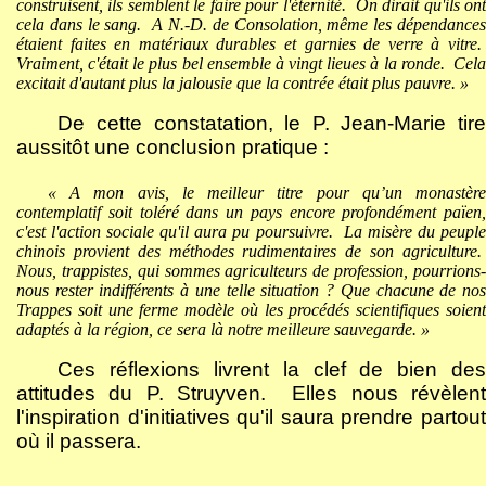
construisent, ils semblent le faire pour l'éternité.
On dirait qu'ils on
cela dans le sang.
A N.-D. de Consolation, même les dépendance
étaient faites en matériaux durables et garnies de verre à vitre.
Vraiment, c'était le plus bel ensemble à vingt lieues à la ronde.
Cel
excitait d'autant plus la jalousie que la contrée était plus pauvre. »
De cette constatation, le P. Jean-Marie tire
aussitôt une conclusion pratique :
« A mon avis, le meilleur titre pour qu’un monastère
contemplatif soit toléré dans un pays encore profondément païen,
c'est l'action sociale qu'il aura pu poursuivre.
La misère du peupl
chinois provient des méthodes rudimentaires de son agriculture.
Nous, trappistes, qui sommes agriculteurs de profession, pourrions-
nous rester indifférents à une telle situation ? Que chacune de nos
Trappes soit une ferme modèle où les procédés scientifiques soient
adaptés à la région, ce sera là notre meilleure sauvegarde. »
Ces réflexions livrent la clef de bien des
attitudes du P. Struyven.
Elles nous révèlen
l'inspiration d'initiatives qu'il saura prendre partout
où il passera.