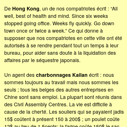
De
Hong Kong
, un de nos compatriotes écrit : “All
well, best of health and mind. Since six weeks
stopped going office. Weeks fly quickly. Go down
town once or twice a week.” Ce qui donne à
supposer que nos compatriotes en cette ville ont été
autorisés à se rendre pendant tout un temps à leur
bureau, pour aider sans doute à la liquidation des
affaires par le séquestre japonais.
Un agent des
charbonnages Kailan
écrit : nous
sommes toujours au travail mais nous sommes les
seuls ; tous les belges des autres entreprises en
Chine sont sans emploi. La plupart sont réunis dans
des Civil Assembly Centres. La vie est difficile à
cause de la cherté. Les souliers qui se payaient jadis
15$ coûtent à présent 150 à 200$ ; un poulet coûte
12$ au lieu de 1,5cents; la farine coûte 150$ le sac