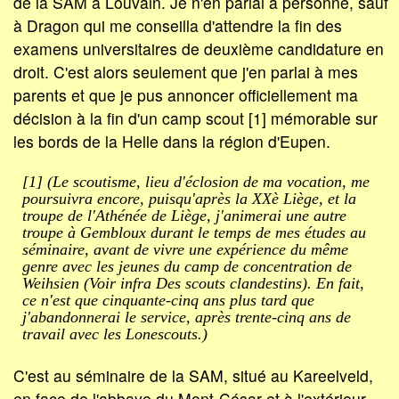
de la SAM à Louvain. Je n'en parlai à personne, sauf
à Dragon qui me conseilla d'attendre la fin des
examens universitaires de deuxième candidature en
droit. C'est alors seulement que j'en parlai à mes
parents et que je pus annoncer officiellement ma
décision à la fin d'un camp scout [1] mémorable sur
les bords de la Helle dans la région d'Eupen.
[1] (Le scoutisme, lieu d'éclosion de ma vocation, me
poursuivra encore, puisqu'après la XXè Liège, et la
troupe de l'Athénée de Liège, j'animerai une autre
troupe à Gembloux durant le temps de mes études au
séminaire, avant de vivre une expérience du même
genre avec les jeunes du camp de concentration de
Weihsien (Voir infra Des scouts clandestins). En fait,
ce n'est que cinquante-cinq ans plus tard que
j'abandonnerai le service, après trente-cinq ans de
travail avec les Lonescouts.)
C'est au séminaire de la SAM, situé au Kareelveld,
en face de l'abbaye du Mont-César et à l'extérieur