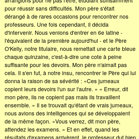
arrangions pour ne pas l'être, étudiant suffisamment
pour réussir sans difficultés. Mon père s'était
dérangé à de rares occasions pour rencontrer nos
professeurs. Une fois cependant, il décida
d'intervenir. Nous venions d'entrer en 6e latine -
l'équivalent de la première aujourd'hui - et le Père
O'Kelly, notre titulaire, nous remettait une carte bleue
chaque quinzaine, c'est-à-dire une cote à peine
suffisante pour les devoirs. Mon père n'aimait pas
cela. Il s'en fut, à notre insu, rencontrer le Père qui lui
donna la raison de sa sévérité : «Ces jumeaux
copient leurs devoirs l'un sur l'autre. » « Erreur, dit
mon père, ils ne copient pas mais ils travaillent
ensemble. » Il se trouvait qu'étant de vrais jumeaux,
nous avions des intelligences qui se développaient
de la même façon. «Vous verrez, dit mon père,
attendez les examens. » Et en effet, quand les
résultats d'examens arrivèrent, le professeur dut bien