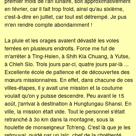
premier mois de l'an lunaire, soit approximativement
en février, car il fait trop froid, ainsi qu'au sixième,
c'est-à-dire en juillet, car tout est détrempé. Je pus
m'en rendre compte abondamment !
La pluie et les orages avaient dévasté les voies
ferrées en plusieurs endroits. Force me fut de
m'arrêter à Ting-Hsien, à Shih Kia Chuang, à Yutse,
à Chieh Sio. Trois jours par-ci, quatre jours par-là ...
Excellente école de patience et de découvertes des
mœurs missionnaires. En effet, dans chacune de ces
villes-étapes, il y avait une mission et la coutume
voulait qu'on y puisse descendre. Peu avant le 15
août, j'arrivai à destination à Hungtungau Shansi. En
ville, la mission était vide. Tout le personnel s'était
retranché à 3o km dans la montagne, sous la
houlette de monseigneur Tch'eng. C'est là que je les
retrouvai, guidé par un laïc, chef de la chrétienté.