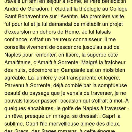
J'avais un ami en séjour à Rome, le Père bénédictin
André de Géradon. Il étudiait la théologie au Collège
Saint Bonaventure sur l'Aventin. Ma première visite
fut pour lui et je lui demandai de m'établir un projet
d'excursion en dehors de Rome. Je lui faisais
confiance, c'était un heureux connaisseur. Il me
conseilla vivement de descendre jusqu'au sud de
Naples pour remonter, en fiacre, la superbe côte
Amalfitaine, d'Amalfi à Sorrente. Malgré la fraîcheur
des nuits, décembre en Campanie est un mois bien
agréable. La lumière y est transparente et légère.
Parvenu à Sorrente, déjà comblé par la somptueuse
beauté du paysage que je venais de traverser, je ne
pouvais laisser passer l'occasion qui s'offrait à moi. À
quelques encablures -le golfe de Naples à traverser -
un rêve, presque un mirage, se dressait : Capri la
sublime, Capri l'île merveilleuse aimée des dieux,
des Grecs, des Sages romains, à cette époque