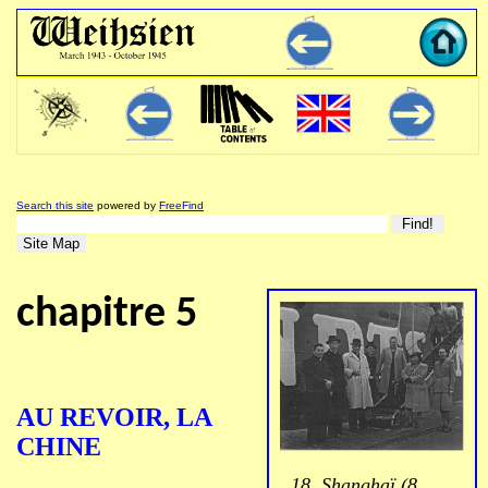
Search this site
powered by
FreeFind
chapitre 5
AU REVOIR, LA
CHINE
18. Shanghaï (8