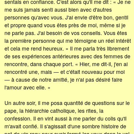
sentais en confiance. C'est alors qu'il me dit : « Je ne
me suis jamais senti aussi bien avec d'autres
personnes qu'avec vous. J'ai envie d'être bon, gentil
et propre quand vous êtes près de moi, même si je
ne parle pas. J'ai besoin de vos conseils. Vous êtes
la première personne qui me témoigne un réel intérêt
et cela me rend heureux. » Il me parla très librement
de ses expériences antérieures avec des femmes de
rencontre, dans chaque port. « Hier, me dit-il, j'en ai
rencontré une, mais — et c'était nouveau pour moi
— à cause de notre amitié, je n'ai pas désiré faire
l'amour avec elle. »
Un autre soir, il me posa quantité de questions sur le
pape, la hiérarchie catholique, les rites, la
confession. Il en vint aussi à me parler du colis qu'il
m'avait confié. Il s'agissait d'une sombre histoire de
pot-de-vin reçu pour avoir fermé les yeux dans le vol