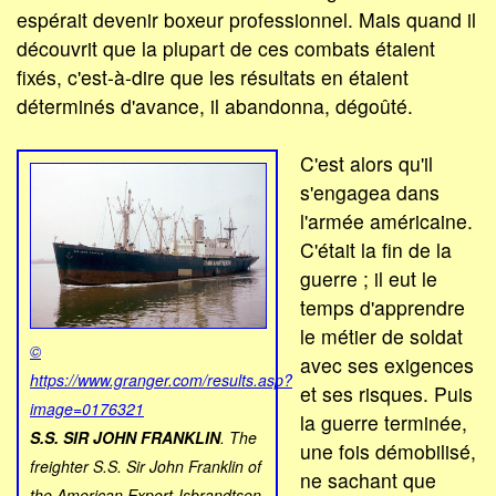
espérait devenir boxeur professionnel. Mais quand il
découvrit que la plupart de ces combats étaient
fixés, c'est-à-dire que les résultats en étaient
déterminés d'avance, il abandonna, dégoûté.
C'est alors qu'il
s'engagea dans
l'armée américaine.
C'était la fin de la
guerre ; il eut le
temps d'apprendre
le métier de soldat
©
avec ses exigences
https://www.granger.com/results.asp?
et ses risques. Puis
image=0176321
la guerre terminée,
S.S. SIR JOHN FRANKLIN
. The
une fois démobilisé,
freighter S.S. Sir John Franklin of
ne sachant que
the American Export-Isbrandtsen