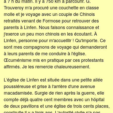
à 7 h du matin. Il y a 750 km à parcourir. G.
Trouveroy m'a procuré une couchette en classe
molle et je voyage avec un couple de Chinois
retraités venant de Formose pour retrouver des
parents à Linfen. Nous faisons connaissance et
j'exerce un peu mon chinois en les écoutant. À
Linfen, personne pour m'accueillir ! Qu'importe. Ce
sont mes compagnons de voyage qui demanderont
à leurs parents de me conduire à l'église.
Œcuménisme mis en pratique par ces protestants
affirmés. Je les remercie chaleureusement.
L'église de Linfen est située dans une petite allée
poussiéreuse et grise à l'arrière d'une avenue
macadamisée. Surgie de rien après la guerre, elle
compte déjà quatre cent membres avec un hôpital
de deux pavillons et une église de trois cents places,
construite il y a trois ans. L'autorité civile n'a pas