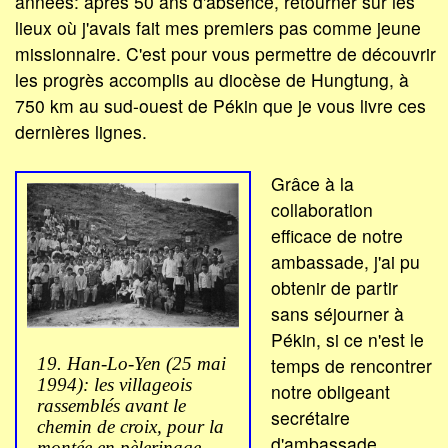
années: après 50 ans d'absence, retourner sur les
lieux où j'avais fait mes premiers pas comme jeune
missionnaire. C'est pour vous permettre de découvrir
les progrès accomplis au diocèse de Hungtung, à
750 km au sud-ouest de Pékin que je vous livre ces
dernières lignes.
Grâce à la
collaboration
efficace de notre
ambassade, j'ai pu
obtenir de partir
sans séjourner à
Pékin, si ce n'est le
19. Han-Lo-Yen (25 mai
temps de rencontrer
1994): les villageois
notre obligeant
rassemblés avant le
secrétaire
chemin de croix, pour la
d'ambassade,
montée en pèlerinage.