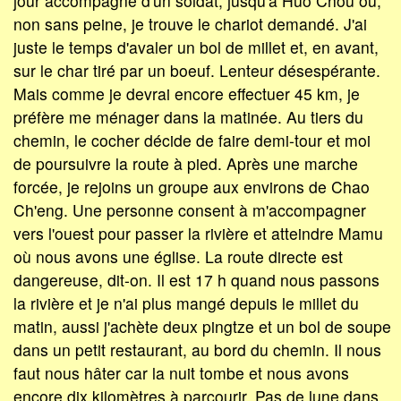
jour accompagné d'un soldat, jusqu'à Huo Chou où,
non sans peine, je trouve le chariot demandé. J'ai
juste le temps d'avaler un bol de millet et, en avant,
sur le char tiré par un boeuf. Lenteur désespérante.
Mais comme je devrai encore effectuer 45 km, je
préfère me ménager dans la matinée. Au tiers du
chemin, le cocher décide de faire demi-tour et moi
de poursuivre la route à pied. Après une marche
forcée, je rejoins un groupe aux environs de Chao
Ch'eng. Une personne consent à m'accompagner
vers l'ouest pour passer la rivière et atteindre Mamu
où nous avons une église. La route directe est
dangereuse, dit-on. Il est 17 h quand nous passons
la rivière et je n'ai plus mangé depuis le millet du
matin, aussi j'achète deux pingtze et un bol de soupe
dans un petit restaurant, au bord du chemin. Il nous
faut nous hâter car la nuit tombe et nous avons
encore dix kilomètres à parcourir. Pas de lune dans