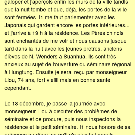
galoper et j'aperçois enfin les murs de la ville tandis
que la nuit tombe et que, déjà, les portes de la ville
sont fermées. I1 me faut parlementer avec les
Japonais qui gardent encore les portes intérieures...
et j'arrive à 19 h à la résidence. Les Pères chinois
sont enchantés de me voir et nous causons jusque
tard dans la nuit avec les jeunes prêtres, anciens
élèves de N. Wenders à Suanhua. Ils sont très
anxieux au sujet de l'ouverture du séminaire régional
à Hungtung. Ensuite je serai reçu par monseigneur
Liou, 74 ans, fort vieilli mais en bonne santé
cependant.
Le 13 décembre, je passe la journée avec
monseigneur Liou à discuter des problèmes de
séminaire et de procure, puis nous inspectons la
résidence et le petit séminaire. I1 nous honore de sa
présence au dîner, ce qu'il n'a plus fait depuis