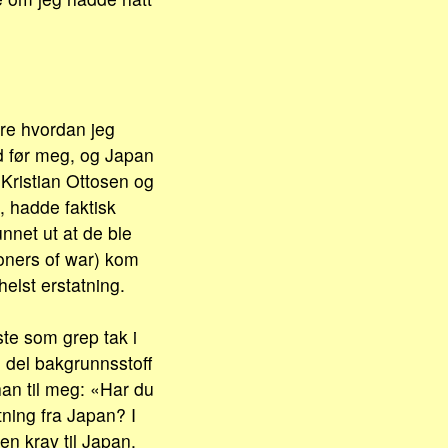
øre hvordan jeg
vd før meg, og Japan
! Kristian Ottosen og
, hadde faktisk
nnet ut at de ble
oners of war) kom
helst erstatning.
ste som grep tak i
n del bakgrunnsstoff
an til meg: «Har du
tning fra Japan? I
en krav til Japan,