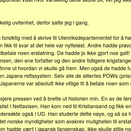
kelig uvitenhet, derfor satte jeg i gang.
 forsiktig med å skrive til Utenriksdepartementet for å h
 fikk til svar at det hele var nytteløst. Andre hadde prø
 å utbetale noen erstatning. De hadde jo ikke gjort noe galt
sen, den ene forfatter og den andre tidligere krigsfange
 finne ut hvordan vi skulle gå frem. Men også de hadde fu
n Japans rettssystem. Selv alle de alliertes POWs (pris
 Japanerne var absolutt ikke villige til å betale noen som 
jere pressen ved å brette ut historien min. En av de før
alist i Nettavisen. Han kom ned til Kristiansand og fikk e
ersøkte også i UD. Han studerte dette nøye, og så sa h
r det norske myndigheter som avskrev muligheten til ersta
om hadde vært i japansk fangenskap, ikke skulle stille no