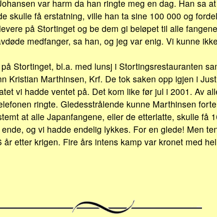
 Johansen var harm da han ringte meg en dag. Han sa at h
e skulle få erstatning, ville han ta sine 100 000 og ford
levere på Stortinget og be dem gi beløpet til alle fangen
døde medfanger, sa han, og jeg var enig. Vi kunne ikke 
er på Stortinget, bl.a. med lunsj i Stortingsrestauranten
nn Kristian Marthinsen, Krf. De tok saken opp igjen i Jus
tet vi hadde ventet på. Det kom like før jul i 2001. Av all
lefonen ringte. Gledesstrålende kunne Marthinsen forte
emt at alle Japanfangene, eller de etterlatte, skulle få 1
l ende, og vi hadde endelig lykkes. For en glede! Men ten
år etter krigen. Fire års intens kamp var kronet med hell