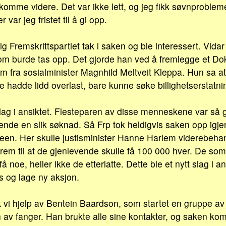
omme videre. Det var ikke lett, og jeg fikk søvnprobleme
var jeg fristet til å gi opp.
ig Fremskrittspartiet tak i saken og ble interessert. Vid
om burde tas opp. Det gjorde han ved å fremlegge et Do
om fra sosialminister Magnhild Meltveit Kleppa. Hun sa a
e hadde lidd overlast, bare kunne søke billighetserstatni
lag i ansiktet. Flesteparen av disse menneskene var så g
 sende en slik søknad. Så Frp tok heldigvis saken opp igje
iteen. Her skulle justisminister Hanne Harlem viderebeha
em til at de gjenlevende skulle få 100 000 hver. De som 
 få noe, heller ikke de etterlatte. Dette ble et nytt slag i a
s og lage ny aksjon.
vi hjelp av Bentein Baardson, som startet en gruppe av
n av fanger. Han brukte alle sine kontakter, og saken kom