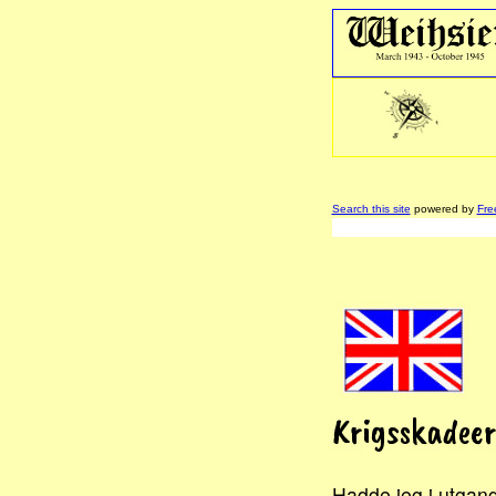
Search this site
powered by
Fre
Krigsskadeer
Hadde jeg i utgangs