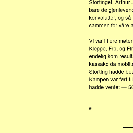
Stortinget. Arthur
bare de gjenlevend
konvolutter, og så 
sammen for våre av
Vi var i flere møt
Kleppe, Frp, og Fi
endelig kom resulta
kassakø da mobilte
Storting hadde best
Kampen var ført ti
hadde ventet — 56 
#