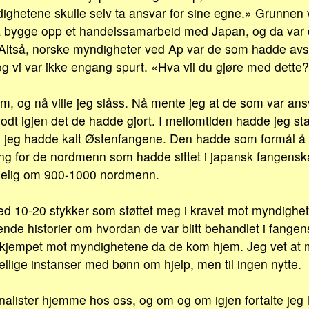
ghetene skulle selv ta ansvar for sine egne.» Grunnen 
 bygge opp et handelssamarbeid med Japan, og da var de
Altså, norske myndigheter ved Ap var de som hadde avsk
g vi var ikke engang spurt. «Hva vil du gjøre med dette?
rm, og nå ville jeg slåss. Nå mente jeg at de som var ansv
odt igjen det de hadde gjort. I mellomtiden hadde jeg sta
 jeg hadde kalt Østenfangene. Den hadde som formål å
ng for de nordmenn som hadde sittet i japansk fangensk
nelig om 900-1000 nordmenn.
ed 10-20 stykker som støttet meg i kravet mot myndighe
tende historier om hvordan de var blitt behandlet i fangen
kjempet mot myndighetene da de kom hjem. Jeg vet at 
kjellige instanser med bønn om hjelp, men til ingen nytte.
nalister hjemme hos oss, og om og om igjen fortalte jeg l