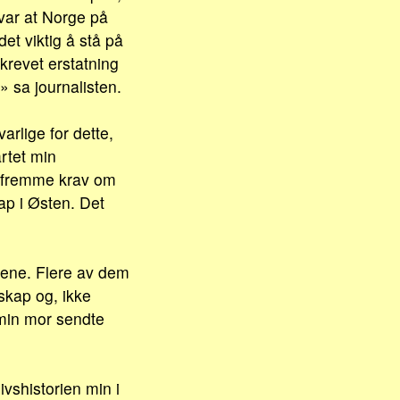
var at Norge på
t viktig å stå på
revet erstatning
» sa journalisten.
arlige for dette,
rtet min
 fremme krav om
ap i Østen. Det
tene. Flere av dem
skap og, ikke
min mor sendte
ivshistorien min i