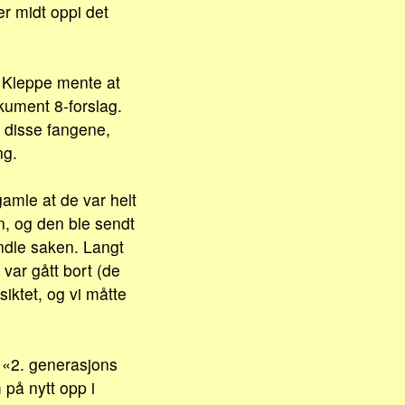
r midt oppi det
ar Kleppe mente at
kument 8-forslag.
t disse fangene,
ng.
amle at de var helt
n, og den ble sendt
ndle saken. Langt
var gått bort (de
nsiktet, og vi måtte
 «2. generasjons
 på nytt opp i