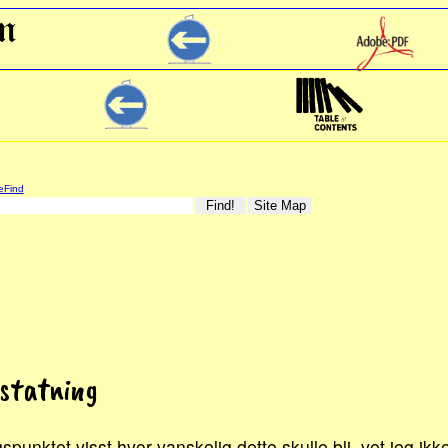
eFind
statning
punktet visst hvor vanskelig dette skulle bli, vet jeg ik