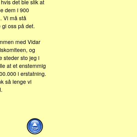
vis det ble slik at
ele dem i 900
e. Vi må stå
gi oss på det.
 sammen med Vidar
tiskomiteen, og
e steder sto jeg i
lle at et enstemmig
00.000 i erstatning.
k så lenge vi
.