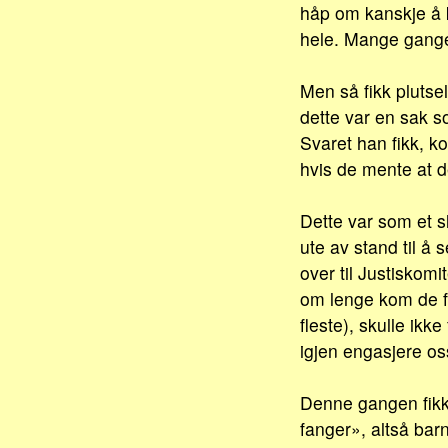
håp om kanskje å k
hele. Mange ganger 
Men så fikk plutsel
dette var en sak s
Svaret han fikk, k
hvis de mente at d
Dette var som et s
ute av stand til å
over til Justiskom
om lenge kom de fr
fleste), skulle ikke
igjen engasjere os
Denne gangen fikk 
fanger», altså bar