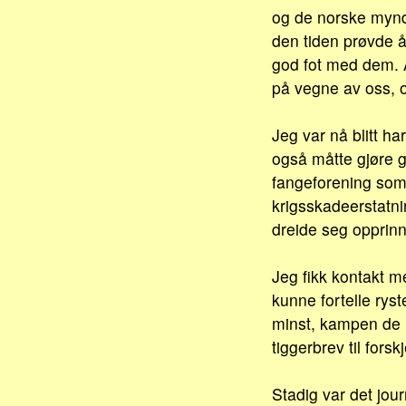
og de norske myndi
den tiden prøvde å
god fot med dem. 
på vegne av oss, o
Jeg var nå blitt ha
også måtte gjøre g
fangeforening som
krigsskadeerstatni
dreide seg opprin
Jeg fikk kontakt m
kunne fortelle rys
minst, kampen de 
tiggerbrev til fors
Stadig var det jour