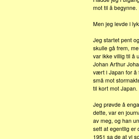
mot til å begynne.
Men jeg levde i lyk
Jeg startet pent og
skulle gå frem, men
var ikke villig til
Johan Arthur Johan
vært i Japan for å
små mot stormakte
til kort mot Japan.
Jeg prøvde å engas
dette, var en journ
av meg, og han und
sett at egentlig e
1951 sa de at vi s